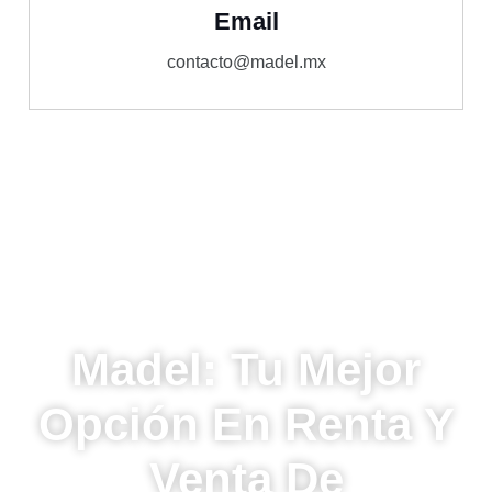
Email
contacto@madel.mx
Madel: Tu Mejor
Opción En Renta Y
Venta De