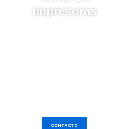
Impresoras
Descubre por qué Madel es la opción #1 en renta y
venta de impresoras. Desde la selección del equipo
más adecuado con la asesoría de nuestros
especialistas, hasta la entrega y configuración final,
cada paso es gestionado para asegurar satisfacción
total. El equipo de Madel está capacitado para ofrecer
recomendaciones precisas que se alineen con las
exigencias individuales de cada cliente, asegurando
una compra que agrega valor y funcionalidad a sus
operaciones diarias.
CONTACTO