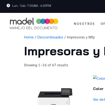
Lun - Sab: 7:00AM - 6:00PM
NOSOTROS
O
Home
/
Descontinuados
/ Impresoras y Mfp
Impresoras y
Showing 1–16 of 67 results
Color
Ver det