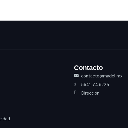
Contacto
contacto@madel.mx
5641 74 8225
Dirección
cidad