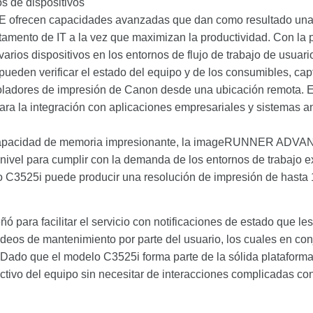
os de dispositivos
recen capacidades avanzadas que dan como resultado una ef
partamento de IT a la vez que maximizan la productividad. C
arios dispositivos en los entornos de flujo de trabajo de usuar
ueden verificar el estado del equipo y de los consumibles, captu
troladores de impresión de Canon desde una ubicación remota. E
ra la integración con aplicaciones empresariales y sistemas an
a capacidad de memoria impresionante, la imageRUNNER ADVANC
nivel para cumplir con la demanda de los entornos de trabajo 
o C3525i puede producir una resolución de impresión de hasta 1
ó para facilitar el servicio con notificaciones de estado que l
ideos de mantenimiento por parte del usuario, los cuales en con
ad. Dado que el modelo C3525i forma parte de la sólida plat
ivo del equipo sin necesitar de interacciones complicadas con