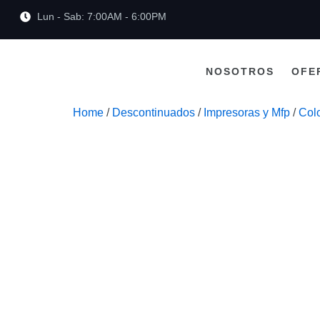
Lun - Sab: 7:00AM - 6:00PM
NOSOTROS
OFE
Home
/
Descontinuados
/
Impresoras y Mfp
/
Col