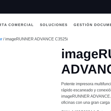
RTA COMERCIAL
SOLUCIONES
GESTIÓN DOCUM
or
/ imageRUNNER ADVANCE C3525i
image
ADVANC
Potente impresora multifunció
rápido escaneado y conexión 
imageRUNNER ADVANCE. Todo
oficinas con una gran carga