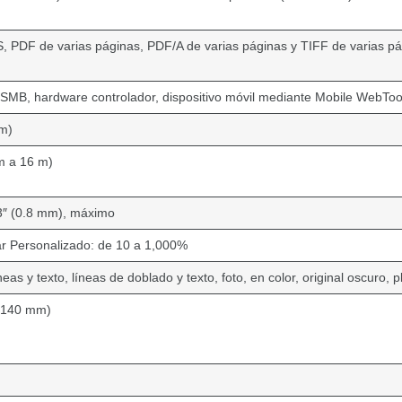
 PDF de varias páginas, PDF/A de varias páginas y TIFF de varias p
 SMB, hardware controlador, dispositivo móvil mediante Mobile WebTo
mm)
m a 16 m)
3″ (0.8 mm), máximo
ar Personalizado: de 10 a 1,000%
neas y texto, líneas de doblado y texto, foto, en color, original oscuro, 
x 140 mm)