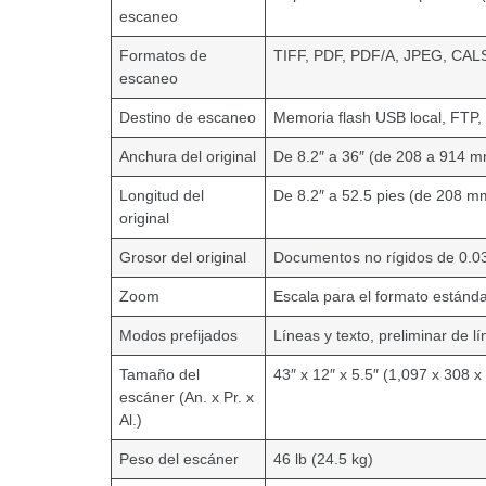
escaneo
Formatos de
TIFF, PDF, PDF/A, JPEG, CALS,
escaneo
Destino de escaneo
Memoria flash USB local, FTP,
Anchura del original
De 8.2″ a 36″ (de 208 a 914 
Longitud del
De 8.2″ a 52.5 pies (de 208 m
original
Grosor del original
Documentos no rígidos de 0.0
Zoom
Escala para el formato estánd
Modos prefijados
Líneas y texto, preliminar de lí
Tamaño del
43″ x 12″ x 5.5″ (1,097 x 308 
escáner (An. x Pr. x
Al.)
Peso del escáner
46 lb (24.5 kg)