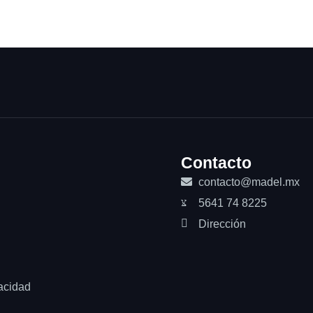
Contacto
contacto@madel.mx
5641 74 8225
Dirección
acidad