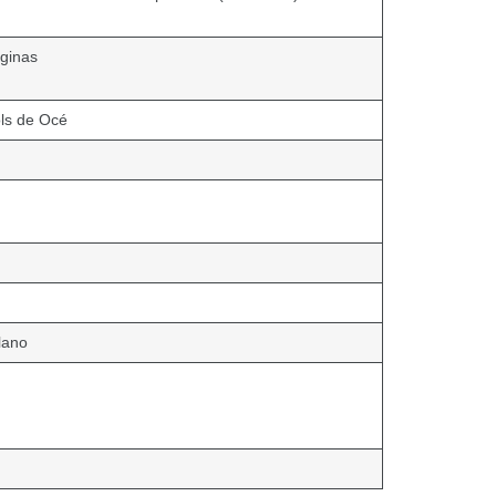
áginas
ols de Océ
plano