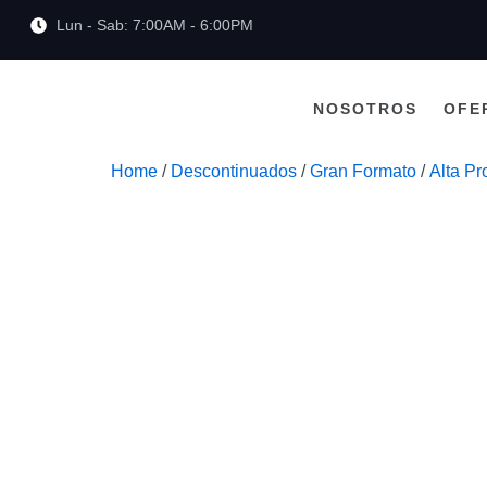
Lun - Sab: 7:00AM - 6:00PM
NOSOTROS
OFE
Home
/
Descontinuados
/
Gran Formato
/
Alta Pr