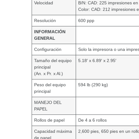
Velocidad
B/N: CAD: 225 impresiones en
Color: CAD: 212 impresiones 
Resolución
600 ppp
INFORMACIÓN
GENERAL
Configuración
Solo la impresora o una impre
Tamaño del equipo
5.18′ x 6.89′ x 2.95′
principal
(An. x Pr. x Al.)
Peso del equipo
594 lb (290 kg)
principal
MANEJO DEL
PAPEL
Rollos de papel
De 4 a 6 rollos
Capacidad máxima
2,600 pies, 650 pies en un roll
de papel