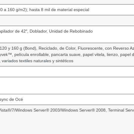
0 a 160 g/m2); hasta 8 mil de material especial
Apilador de 42″, Doblador, Unidad de Rebobinado
20 y 160 g (Bond), Reciclado, de Color, Fluorescente, con Reverso Azul
vek™, película enrollable, pancarta suave, papel vitela, lienzo, papel d
variados textiles naturales y sintéticos
sync de Océ
sta®/7/Windows Server® 2003/Windows Server® 2008, Terminal Serv