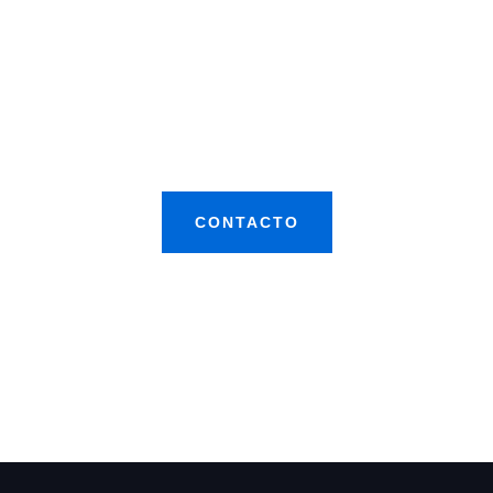
recomendaciones precisas que se alineen con las
exigencias individuales de cada cliente, asegurando
una compra que agrega valor y funcionalidad a sus
operaciones diarias.
CONTACTO