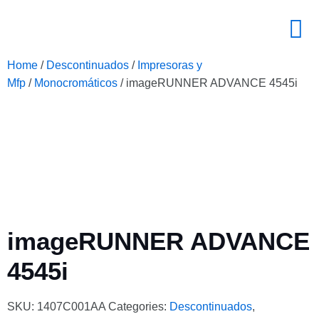
Home
/
Descontinuados
/
Impresoras y
Mfp
/
Monocromáticos
/ imageRUNNER ADVANCE 4545i
imageRUNNER ADVANCE
4545i
SKU:
1407C001AA
Categories:
Descontinuados
,