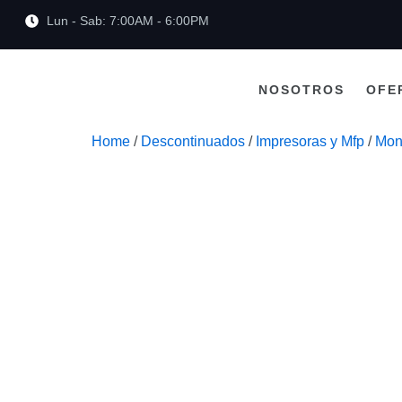
Lun - Sab: 7:00AM - 6:00PM
NOSOTROS
OFE
Home
/
Descontinuados
/
Impresoras y Mfp
/
Mon