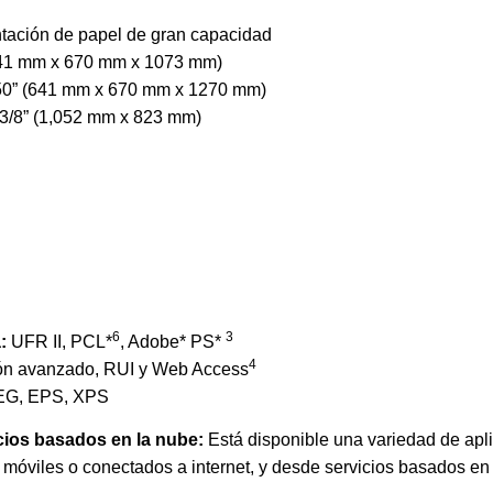
ntación de papel de gran capacidad
 (641 mm x 670 mm x 1073 mm)
x 50” (641 mm x 670 mm x 1270 mm)
 3/8” (1,052 mm x 823 mm)
6
3
:
UFR II, PCL*
, Adobe* PS*
4
ón avanzado, RUI y Web Access
EG, EPS, XPS
cios basados en la nube:
Está disponible una variedad de apl
móviles o conectados a internet, y desde servicios basados en