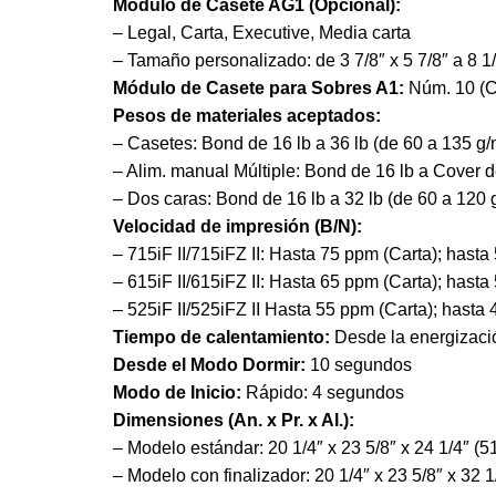
Módulo de Casete AG1 (Opcional):
– Legal, Carta, Executive, Media carta
– Tamaño personalizado: de 3 7/8″ x 5 7/8″ a 8 1/
Módulo de Casete para Sobres A1:
Núm. 10 (C
Pesos de materiales aceptados:
– Casetes: Bond de 16 lb a 36 lb (de 60 a 135 g
– Alim. manual Múltiple: Bond de 16 lb a Cover d
– Dos caras: Bond de 16 lb a 32 lb (de 60 a 120 
Velocidad de impresión (B/N):
– 715iF II/715iFZ II: Hasta 75 ppm (Carta); hasta
– 615iF II/615iFZ II: Hasta 65 ppm (Carta); hasta
– 525iF II/525iFZ II Hasta 55 ppm (Carta); hasta
Tiempo de calentamiento:
Desde la energizaci
Desde el Modo Dormir:
10 segundos
Modo de Inicio:
Rápido: 4 segundos
Dimensiones (An. x Pr. x Al.):
– Modelo estándar: 20 1/4″ x 23 5/8″ x 24 1/4″
– Modelo con finalizador: 20 1/4″ x 23 5/8″ x 3