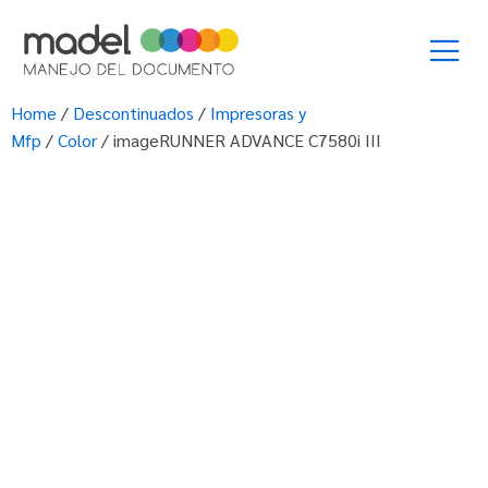
Home
/
Descontinuados
/
Impresoras y
Mfp
/
Color
/ imageRUNNER ADVANCE C7580i III