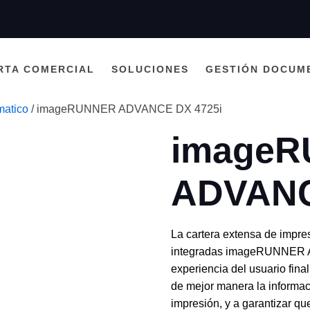
RTA COMERCIAL
SOLUCIONES
GESTIÓN DOCUM
atico
/ imageRUNNER ADVANCE DX 4725i
image
ADVANC
La cartera extensa de impres
integradas imageRUNNER A
experiencia del usuario final
de mejor manera la informaci
impresión, y a garantizar qu