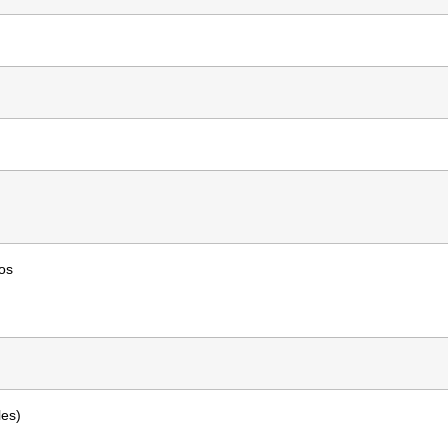
os
les)