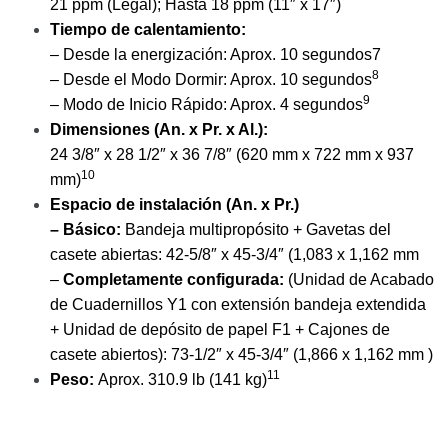
21 ppm (Legal); Hasta 18 ppm (11″ x 17″)
Tiempo de calentamiento:
– Desde la energización: Aprox. 10 segundos7
8
– Desde el Modo Dormir: Aprox. 10 segundos
9
– Modo de Inicio Rápido: Aprox. 4 segundos
Dimensiones (An. x Pr. x Al.):
24 3/8″ x 28 1/2″ x 36 7/8″ (620 mm x 722 mm x 937
10
mm)
Espacio de instalación (An. x Pr.)
– Básico:
Bandeja multipropósito + Gavetas del
casete abiertas: 42-5/8″ x 45-3/4″ (1,083 x 1,162 mm
–
Completamente configurada:
(Unidad de Acabado
de Cuadernillos Y1 con extensión bandeja extendida
+ Unidad de depósito de papel F1 + Cajones de
casete abiertos): 73-1/2″ x 45-3/4″ (1,866 x 1,162 mm )
11
Peso:
Aprox. 310.9 lb (141 kg)