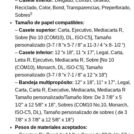
–
Casete inferior:
Delgado, Común, Grueso,
Reciclado, Color, Bond, Transparencias, Preperforado,
5
Sobres
Tamaño de papel compatibles:
–
Casete superior:
Carta, Ejecutivo, Mediacarta R,
Sobre [No 10 (COM10), DL, ISO-C5], Tamaño
personalizado (3-7 / 8 “x 5-7 / 8” a 11-3 / 4 “x 8- 1/2 “)
–
Casete inferior:
12 “x 18”, 11 “x 17”, Legal, Carta,
Letra R, Ejecutivo, Mediacarta R, Sobre [No 10
(COM10), Monarch, DL, ISO-C5], Tamaño
personalizado (3-7 / 8 “x 7-1 / 8” a 12 “x 18”)
–
Bandeja multipropósito:
12″ x 18″, 11″ x 17″, Legal,
Carta, Carta R, Executive, Mediacarta, Mediacarta R
Tamaño personalizado/Tamaño libre: De 3 7/8″ x 5
1/2″ a 12 5/8″ x 18″, Sobres (COM10 No.10, Monarch,
ISO-C5, DL), Tamaño personalizado de sobres ( de 3
7/8″ x 3 7/8″ a 12 5/8″ x 18″)
Pesos de materiales aceptados: