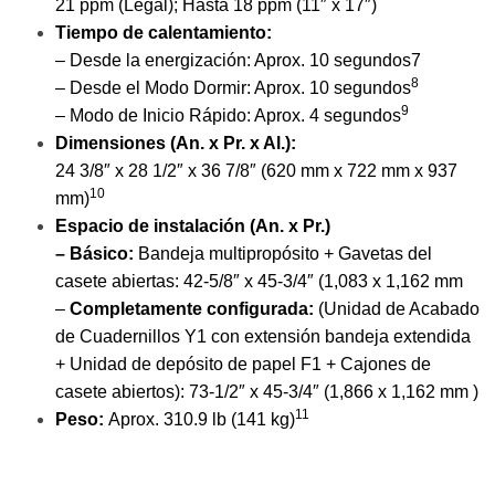
21 ppm (Legal); Hasta 18 ppm (11″ x 17″)
Tiempo de calentamiento:
– Desde la energización: Aprox. 10 segundos7
8
– Desde el Modo Dormir: Aprox. 10 segundos
9
– Modo de Inicio Rápido: Aprox. 4 segundos
Dimensiones (An. x Pr. x Al.):
24 3/8″ x 28 1/2″ x 36 7/8″ (620 mm x 722 mm x 937
10
mm)
Espacio de instalación (An. x Pr.)
– Básico:
Bandeja multipropósito + Gavetas del
casete abiertas: 42-5/8″ x 45-3/4″ (1,083 x 1,162 mm
–
Completamente configurada:
(Unidad de Acabado
de Cuadernillos Y1 con extensión bandeja extendida
+ Unidad de depósito de papel F1 + Cajones de
casete abiertos): 73-1/2″ x 45-3/4″ (1,866 x 1,162 mm )
11
Peso:
Aprox. 310.9 lb (141 kg)