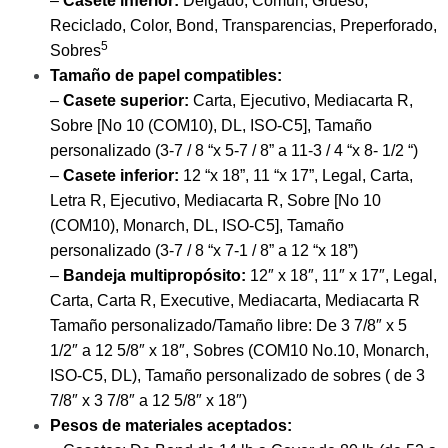
–
Casete inferior:
Delgado, Común, Grueso,
Reciclado, Color, Bond, Transparencias, Preperforado,
5
Sobres
Tamaño de papel compatibles:
–
Casete superior:
Carta, Ejecutivo, Mediacarta R,
Sobre [No 10 (COM10), DL, ISO-C5], Tamaño
personalizado (3-7 / 8 “x 5-7 / 8” a 11-3 / 4 “x 8- 1/2 “)
–
Casete inferior:
12 “x 18”, 11 “x 17”, Legal, Carta,
Letra R, Ejecutivo, Mediacarta R, Sobre [No 10
(COM10), Monarch, DL, ISO-C5], Tamaño
personalizado (3-7 / 8 “x 7-1 / 8” a 12 “x 18”)
–
Bandeja multipropósito:
12″ x 18″, 11″ x 17″, Legal,
Carta, Carta R, Executive, Mediacarta, Mediacarta R
Tamaño personalizado/Tamaño libre: De 3 7/8″ x 5
1/2″ a 12 5/8″ x 18″, Sobres (COM10 No.10, Monarch,
ISO-C5, DL), Tamaño personalizado de sobres ( de 3
7/8″ x 3 7/8″ a 12 5/8″ x 18″)
Pesos de materiales aceptados: