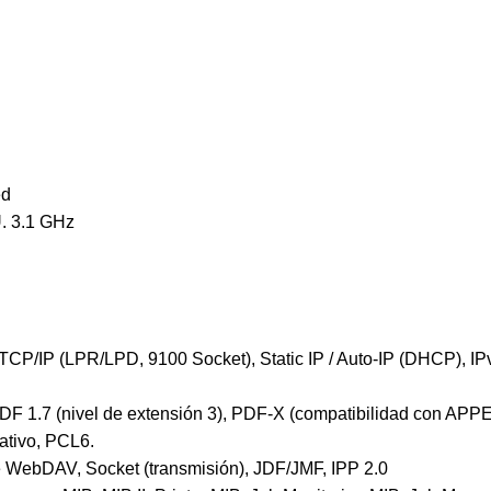
ed
 3.1 GHz
, TCP/IP (LPR/LPD, 9100 Socket), Static IP / Auto‐IP (DHCP), I
F 1.7 (nivel de extensión 3), PDF-X (compatibilidad con APPE 
ativo, PCL6.
te WebDAV, Socket (transmisión), JDF/JMF, IPP 2.0