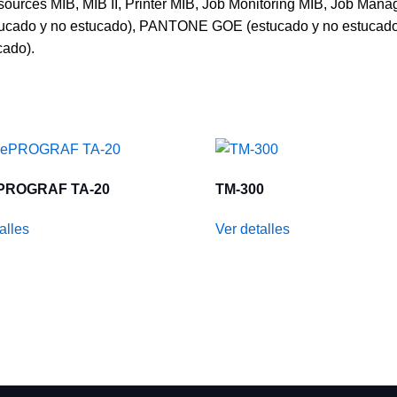
ces MIB, MIB II, Printer MIB, Job Monitoring MIB, Job Manag
stucado y no estucado), PANTONE GOE (estucado y no estucado
ado).
PROGRAF TA-20
TM-300
alles
Ver detalles