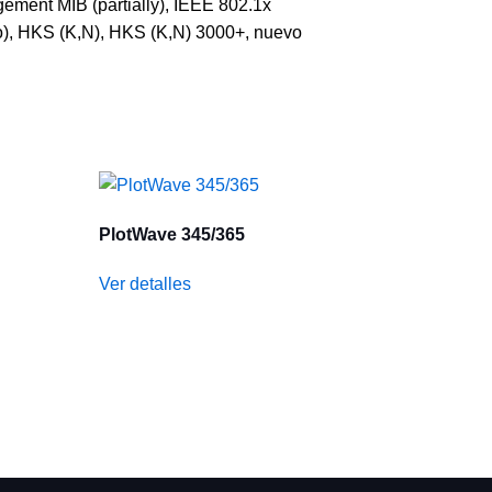
ement MIB (partially), IEEE 802.1x
), HKS (K,N), HKS (K,N) 3000+, nuevo
PlotWave 345/365
Ver detalles