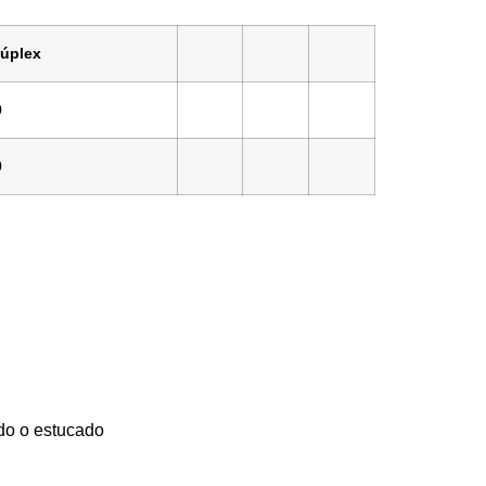
úplex
0
0
ado o estucado