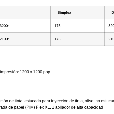
Simplex
D
X3200:
175
32
X2100:
175
21
impresión: 1200 x 1200 ppp
ión de tinta, estucado para inyección de tinta, offset no estuc
ada de papel (PIM) Flex XL. 1 apilador de alta capacidad