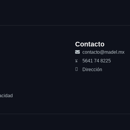
Contacto
contacto@madel.mx
5641 74 8225
Dirección
acidad