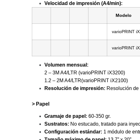
Velocidad de impresión (A4/min):
Modelo
varioPRINT i
varioPRINT i
Volumen mensual:
2 – 3M A4/LTR (varioPRINT iX3200)
1.2 – 2M A4/LTR(varioPRINT iX2100)
Resolución de impresión:
Resolución de 
> Papel
Gramaje de papel:
60-350 gr.
Sustratos:
No estucado, tratado para inyecc
Configuración estándar:
1 módulo de entr
Tamaño máximo de papel:
13.7” x 20”