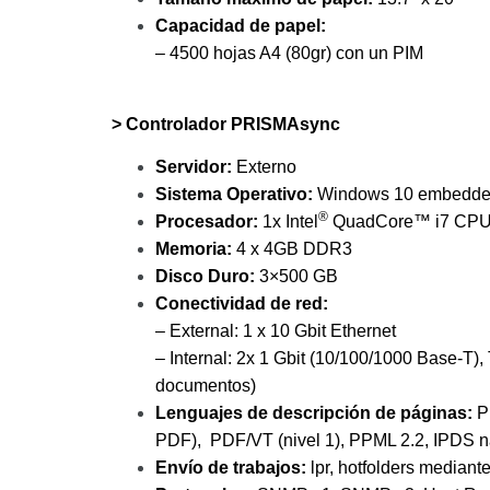
Capacidad de papel:
– 4500 hojas A4 (80gr) con un PIM
> Controlador PRISMAsync
Servidor:
Externo
Sistema Operativo:
Windows 10 embedd
®
Procesador:
1x Intel
QuadCore™ i7 CPU.
Memoria:
4 x 4GB DDR3
Disco Duro:
3×500 GB
Conectividad de red:
– External: 1 x 10 Gbit Ethernet
– Internal: 2x 1 Gbit (10/100/1000 Base‐T)
documentos)
Lenguajes de descripción de páginas:
PD
PDF), PDF/VT (nivel 1), PPML 2.2, IPDS n
Envío de trabajos:
lpr, hotfolders median