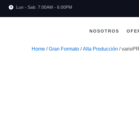
Lun - Sab: 7:00AM - 6:00PM
NOSOTROS
OFE
Home
/
Gran Formato
/
Alta Producción
/ varioPR