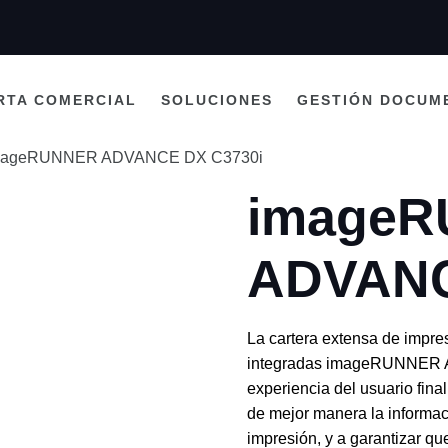
RTA COMERCIAL
SOLUCIONES
GESTIÓN DOCUM
mageRUNNER ADVANCE DX C3730i
image
ADVANC
La cartera extensa de impres
integradas imageRUNNER A
experiencia del usuario final
de mejor manera la informaci
impresión, y a garantizar qu